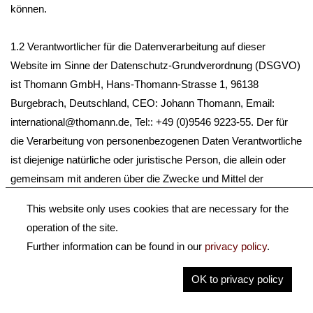
können.
1.2 Verantwortlicher für die Datenverarbeitung auf dieser
Website im Sinne der Datenschutz-Grundverordnung (DSGVO)
ist Thomann GmbH, Hans-Thomann-Strasse 1, 96138
Burgebrach, Deutschland, CEO: Johann Thomann, Email:
international@thomann.de, Tel:: +49 (0)9546 9223-55. Der für
die Verarbeitung von personenbezogenen Daten Verantwortliche
ist diejenige natürliche oder juristische Person, die allein oder
gemeinsam mit anderen über die Zwecke und Mittel der
Verarbeitung von personenbezogenen Daten entscheidet.
This website only uses cookies that are necessary for the
operation of the site.
1.3 Der Verantwortliche hat einen Datenschutzbeauftragten
Further information can be found in our
privacy policy
.
bestellt, dieser ist wie folgt zu erreichen: proPutare Netz- &
Softwaretechnologie GmbH, am Felsenkeller 6, 90530
OK to privacy policy
Wendelstein.