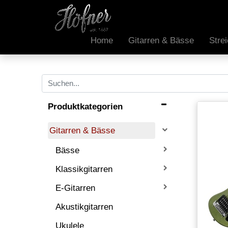
Home
Gitarren & Bässe
Stre
Produktkategorien
Gitarren & Bässe
Bässe
Klassikgitarren
E-Gitarren
Akustikgitarren
Ukulele