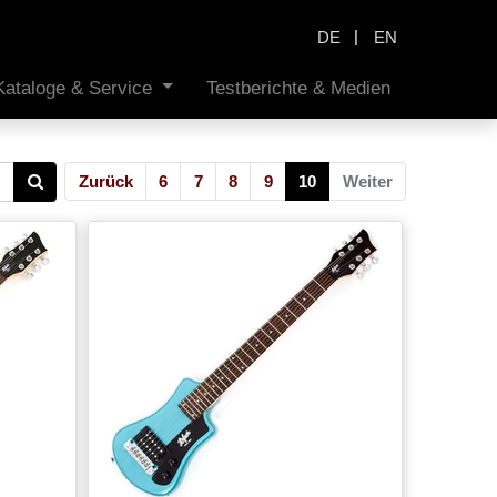
|
DE
EN
Kataloge & Service
Testberichte & Medien
Zurück
6
7
8
9
10
Weiter