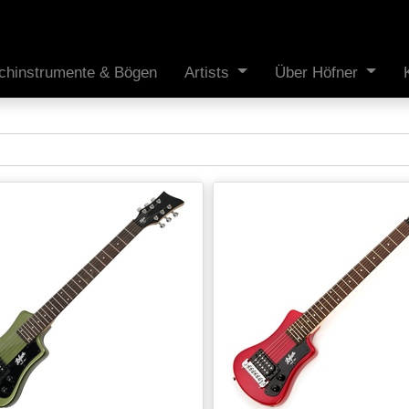
ichinstrumente & Bögen
Artists
Über Höfner