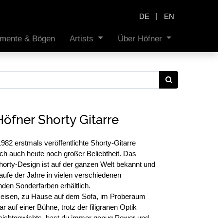
|
DE
EN
rumente & Bögen
Artists
Über Höfner
Höfner Shorty Gitarre
982 erstmals veröffentlichte Shorty-Gitarre
sich auch heute noch großer Beliebtheit. Das
Shorty-Design ist auf der ganzen Welt bekannt und
aufe der Jahre in vielen verschiedenen
den Sonderfarben erhältlich.
eisen, zu Hause auf dem Sofa, im Proberaum
r auf einer Bühne, trotz der filigranen Optik
eichtgewichts, hast du immer genug Power und