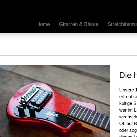
Home
Gitarren & Bässe
Streichinst
Die 
Unsere 1
erfreut 
kultige 
war im L
wechseln
Ob auf R
oder soga
dieses L