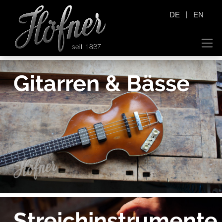
|
DE
EN
Gitarren & Bässe
Streichinstrumente