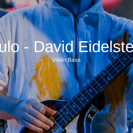
ulo - David Eidelste
Violin Bass