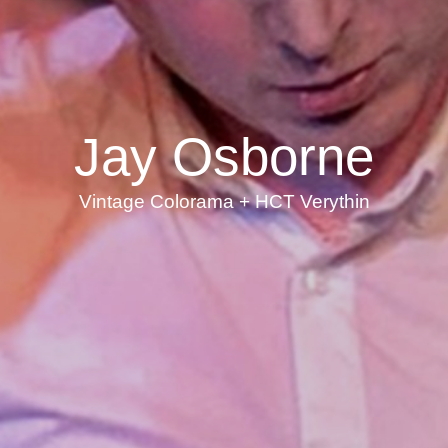
Jay Osborne
Vintage Colorama + HCT Verythin