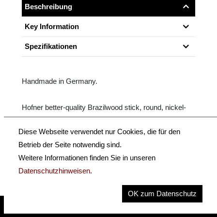
Beschreibung
Key Information
Spezifikationen
Handmade in Germany.
Hofner better-quality Brazilwood stick, round, nickel-
silver-mounted, fully mounted ebony frog with Parisian
Diese Webseite verwendet nur Cookies, die für den
eye, 3-part button.
Betrieb der Seite notwendig sind.
Weitere Informationen finden Sie in unseren
Size: 4/4 - 3/4
Datenschutzhinweisen
.
OK zum Datenschutz