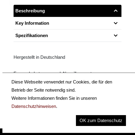
Beschreibung
Key Information
Spezifikationen
Hergestellt in Deutschland
Fernambukstange, rund, Neusilbermontage,
Ebenholz-Frosch mit einfachem Auge, dreiteiliges
Diese Webseite verwendet nur Cookies, die für den
Beinchen.
Betrieb der Seite notwendig sind.
Weitere Informationen finden Sie in unseren
Größe: 4/4 - 1/4
Datenschutzhinweisen
.
OK zum Datenschutz