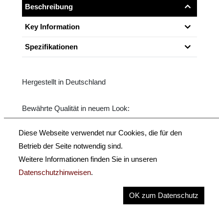
Beschreibung
Key Information
Spezifikationen
Hergestellt in Deutschland
Bewährte Qualität in neuem Look:
Sehr gute Fernambukstange, rund (-R) oder achtkantig
Diese Webseite verwendet nur Cookies, die für den
(-K),
Betrieb der Seite notwendig sind.
Silbermontage, Ebenholzfrosch mit eingefasstem
Weitere Informationen finden Sie in unseren
Auge,
Datenschutzhinweisen
.
Einlagen aus “Hammerschlag” Perlmutt.
OK zum Datenschutz