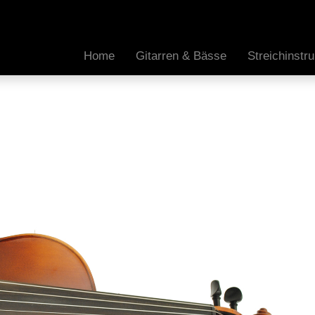
Home
Gitarren & Bässe
Streichinst