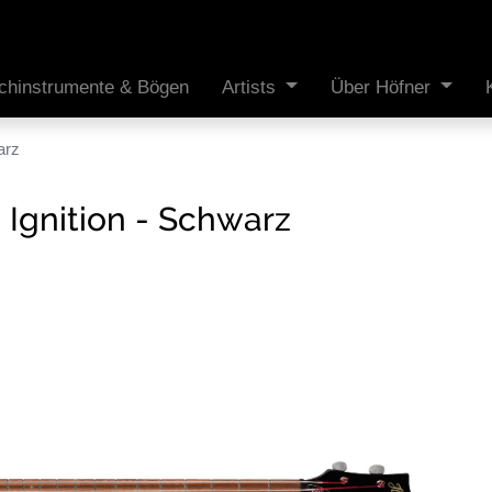
ichinstrumente & Bögen
Artists
Über Höfner
arz
 Ignition - Schwarz