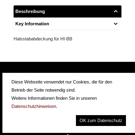
Beschreibung
Key Information
Halsstababdeckung für HI-BB
Diese Webseite verwendet nur Cookies, die für den
insidehofnerguitars
hofnerguitars
Betrieb der Seite notwendig sind.
hofnerguitars
Weitere Informationen finden Sie in unseren
Home
Datenschutzhinweisen
.
Privacy
Imprint
OK zum Datenschutz
Contact