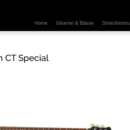
Home
Gitarren & Bässe
Streichinst
n CT Special