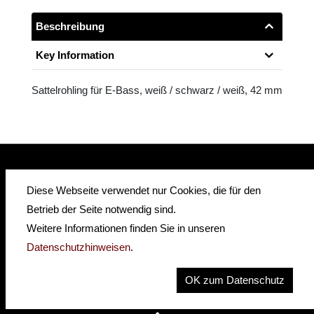
Beschreibung
Key Information
Sattelrohling für E-Bass, weiß / schwarz / weiß, 42 mm
Diese Webseite verwendet nur Cookies, die für den
insidehofnerguitars
hofnerguitars
Betrieb der Seite notwendig sind.
hofnerguitars
Weitere Informationen finden Sie in unseren
Home
Datenschutzhinweisen
.
Privacy
Imprint
OK zum Datenschutz
Contact