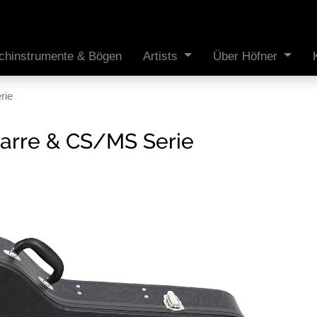
ichinstrumente & Bögen
Artists
Über Höfner
rie
itarre & CS/MS Serie