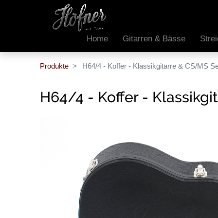
Home
Gitarren & Bässe
Stre
Produkte
H64/4 - Koffer - Klassikgitarre & CS/MS Se
H64/4 - Koffer - Klassikg