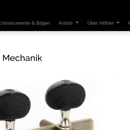
ichinstrumente & Bögen
Artists
Über Höfner
e Mechanik