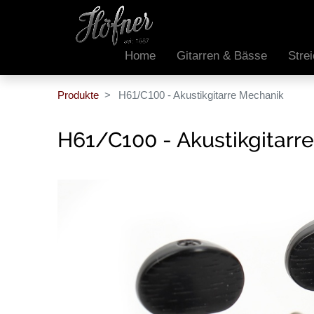
Home
Gitarren & Bässe
Stre
Produkte
H61/C100 - Akustikgitarre Mechanik
H61/C100 - Akustikgitarr