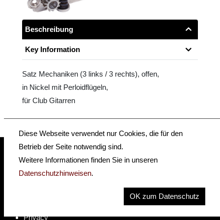
Beschreibung
Key Information
Satz Mechaniken (3 links / 3 rechts), offen,
in Nickel mit Perloidflügeln,
für Club Gitarren
Diese Webseite verwendet nur Cookies, die für den
Betrieb der Seite notwendig sind.
Weitere Informationen finden Sie in unseren
insidehofnerguitars
hofnerguitars
Datenschutzhinweisen
.
hofnerguitars
OK zum Datenschutz
Home
Privacy