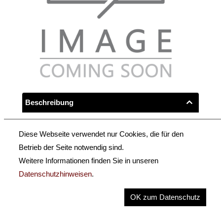
Beschreibung
Key Information
Diese Webseite verwendet nur Cookies, die für den
Hergestellt in Deutschland
Betrieb der Seite notwendig sind.
Weitere Informationen finden Sie in unseren
Vollmassiv, besser geflammte Ahorn,
Datenschutzhinweisen
.
ausgesuchte Fichtendecke von Hand ausgearbeitet,
OK zum Datenschutz
aufwändige Antik-Handlackierung auf Basis
von Naturharzen.