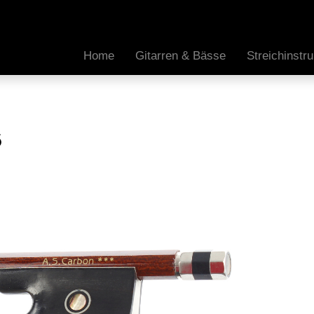
Home
Gitarren & Bässe
Streichinst
6