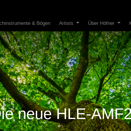
ichinstrumente & Bögen
Artists
Über Höfner
ie neue HLE-AMF