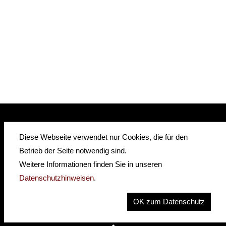
Diese Webseite verwendet nur Cookies, die für den
insidehofnerguitars
hofnerguitars
Betrieb der Seite notwendig sind.
hofnerguitars
Weitere Informationen finden Sie in unseren
Home
•
Distributors
Datenschutzhinweisen
.
Privacy
Imprint
OK zum Datenschutz
Contact
•
Cookie Settings