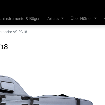
ichinstrumente & Bögen
Artists
Über Höfner
stasche AS-90/18
/18