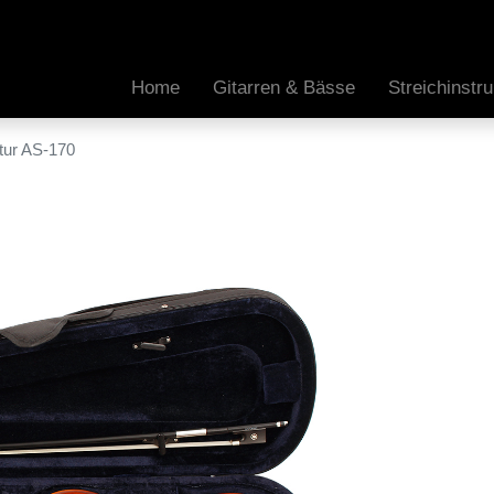
Home
Gitarren & Bässe
Streichinst
itur AS-170