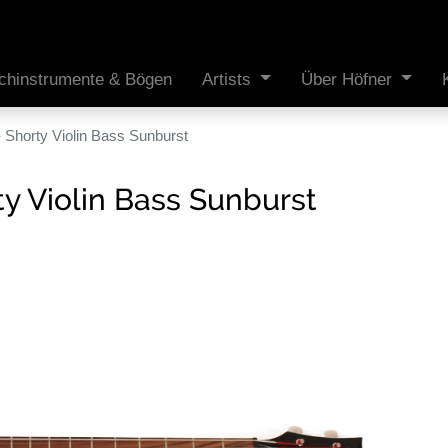
ichinstrumente & Bögen
Artists
Über Höfner
horty Violin Bass Sunburst
 Violin Bass Sunburst