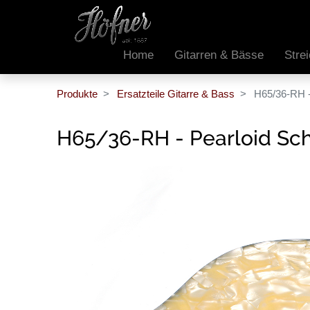
Home
Gitarren & Bässe
Stre
Produkte
Ersatzteile Gitarre & Bass
H65/36-RH -
H65/36-RH - Pearloid Sch