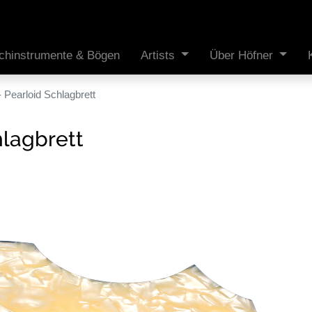
ichinstrumente & Bögen
Artists
Über Höfner
 Pearloid Schlagbrett
lagbrett